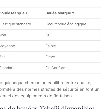
Bouée Marque X
Bouée Marque Y
Plastique standard
Caoutchouc écologique
Non
Oui
Moyenne
Faible
Bas
Élevé
Standard
EU Conforme
ur quiconque cherche un équilibre entre qualité,
formité à des normes strictes de sécurité en font un
rentiel des équipements de flottaison.
es de bouées Nabaiji disponibles