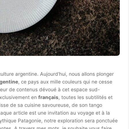
ulture argentine. Aujourd’hui, nous allons plonger
gentine
, ce pays aux mille couleurs qui ne cesse
ateur de contenus dévoué à cet espace sud-
exclusivement en
français
, toutes les subtilités et
gisse de sa cuisine savoureuse, de son tango
que article est une invitation au voyage et à la
ythique Patagonie, notre exploration sera ponctuée
antes. A travers mes mots, je souhaite vous faire