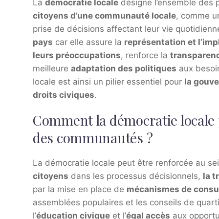
La
démocratie locale
désigne l’ensemble des pr
citoyens d’une communauté locale
, comme une
prise de décisions affectant leur vie quotidienn
pays
car elle assure la
représentation et l’imp
leurs préoccupations
, renforce la
transparen
meilleure
adaptation des politiques
aux besoi
locale est ainsi un pilier essentiel pour
la gouve
droits civiques
.
Comment la démocratie locale p
des communautés ?
La démocratie locale peut être renforcée au 
citoyens
dans les processus décisionnels,
la t
par la mise en place de
mécanismes de consul
assemblées populaires et les conseils de quarti
l’
éducation civique
et l’
égal accès
aux opportun