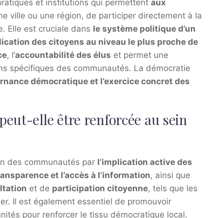
atiques et institutions qui permettent
aux
 ville ou une région, de participer directement à la
e. Elle est cruciale dans
le système politique d’un
lication des citoyens au niveau le plus proche de
ce
, l’
accountabilité des élus
et permet une
ns spécifiques des communautés. La démocratie
rnance démocratique et l’exercice concret des
eut-elle être renforcée au sein
sein des communautés par
l’implication active des
ransparence et l’accès à l’information
, ainsi que
tation
et de
participation citoyenne
, tels que les
er. Il est également essentiel de promouvoir
ités pour renforcer le tissu démocratique local.