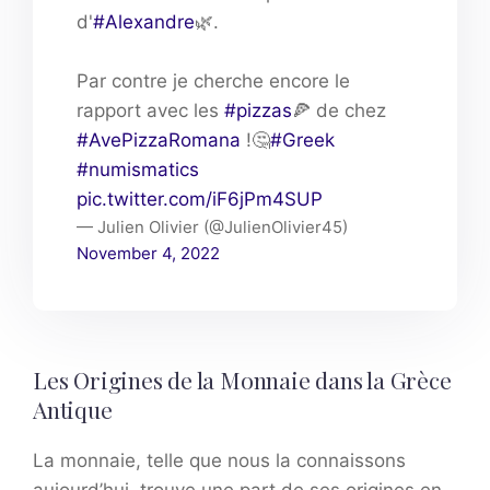
d'
#Alexandre
🌿.
Par contre je cherche encore le
rapport avec les
#pizzas
🍕 de chez
#AvePizzaRomana
!🤔
#Greek
#numismatics
pic.twitter.com/iF6jPm4SUP
— Julien Olivier (@JulienOlivier45)
November 4, 2022
Les Origines de la Monnaie dans la Grèce
Antique
La monnaie, telle que nous la connaissons
aujourd’hui, trouve une part de ses origines en