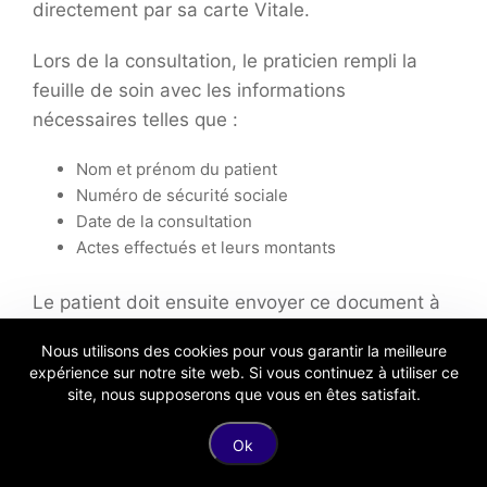
directement par sa carte Vitale.
Lors de la consultation, le praticien rempli la
feuille de soin avec les informations
nécessaires telles que :
Nom et prénom du patient
Numéro de sécurité sociale
Date de la consultation
Actes effectués et leurs montants
Le patient doit ensuite envoyer ce document à
sa caisse d’assurance maladie pour obtenir le
Nous utilisons des cookies pour vous garantir la meilleure
remboursement.
expérience sur notre site web. Si vous continuez à utiliser ce
site, nous supposerons que vous en êtes satisfait.
Avant l’envoi de la feuille de soin, il est crucial
de vérifier que toutes les informations sont
Ok
correctes. Une validation précise assure une