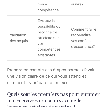
fossé
suivre?
compétence.
Évaluez la
possibilité de
Comment faire
reconnaître
Validation
reconnaître
officiellement
des acquis
vos années
vos
d’expérience?
compétences
existantes.
Prendre en compte ces étapes permet d’avoir
une vision claire de ce qui vous attend et
comment s’y préparer au mieux.
Quels sont les premiers pas pour entamer
une reconversion professionnelle
lorsqu’on est clerc de notaire ?