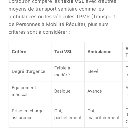
Lorsqu’on compare les
taxis VSL
avec d’autres
moyens de transport sanitaire comme les
ambulances ou les véhicules TPMR (Transport
de Personnes à Mobilité Réduite), plusieurs
critères sont à considérer :
V
Critère
Taxi VSL
Ambulance
Faible à
F
Degré d’urgence
Élevé
modéré
Équipement
A
Basique
Avancé
médical
l
O
Prise en charge
Oui,
Oui,
l
assurance
partiellement
majoritairement
c