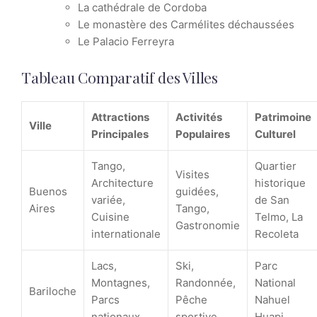
La cathédrale de Cordoba
Le monastère des Carmélites déchaussées
Le Palacio Ferreyra
Tableau Comparatif des Villes
Attractions
Activités
Patrimoine
Ville
Principales
Populaires
Culturel
Tango,
Quartier
Visites
Architecture
historique
Buenos
guidées,
variée,
de San
Aires
Tango,
Cuisine
Telmo, La
Gastronomie
internationale
Recoleta
Lacs,
Ski,
Parc
Montagnes,
Randonnée,
National
Bariloche
Parcs
Pêche
Nahuel
nationaux
sportive
Huapi