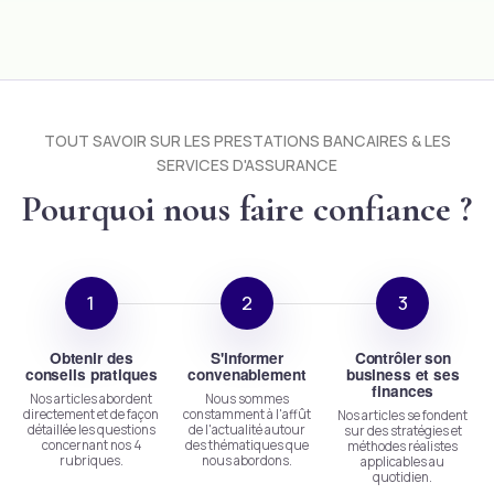
TOUT SAVOIR SUR LES PRESTATIONS BANCAIRES & LES
SERVICES D'
ASSURANCE
Pourquoi nous faire confiance ?
Obtenir des
S'informer
Contrôler son
conseils pratiques
convenablement
business et ses
finances
Nos articles abordent
Nous sommes
directement et de façon
constamment à l'affût
Nos articles se fondent
détaillée les questions
de l'actualité autour
sur des stratégies et
concernant nos 4
des thématiques que
méthodes réalistes
rubriques.
nous abordons.
applicables au
quotidien.