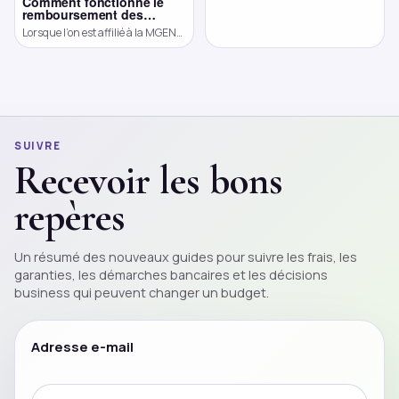
Maroc-Algérie Les relations entre
Comment fonctionne le
remboursement des
le Maroc et l’Algérie ont une
séances de psychologue
longue histoire marquée par des
Lorsque l’on est affilié à la MGEN
par la MGEN ?
périodes […]
et que l’on envisage de consulter
un psychologue, il est légitime de
se […]
SUIVRE
Recevoir les bons
repères
Un résumé des nouveaux guides pour suivre les frais, les
garanties, les démarches bancaires et les décisions
business qui peuvent changer un
budget
.
Adresse e-mail