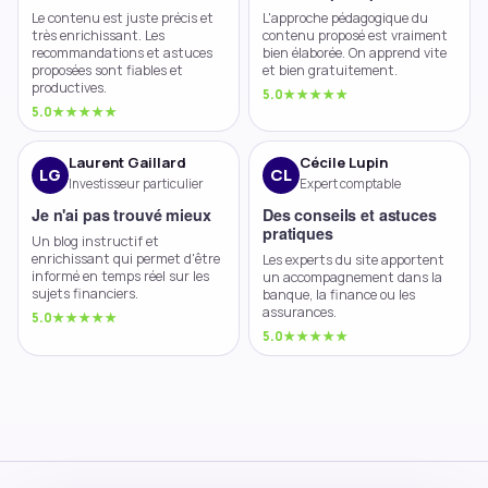
Le
contenu
est juste précis et
L'approche pédagogique du
très enrichissant. Les
contenu proposé est vraiment
recommandations et astuces
bien élaborée. On apprend vite
proposées sont fiables et
et bien gratuitement.
productives.
5.0
★★★★★
5.0
★★★★★
Laurent Gaillard
Cécile Lupin
LG
CL
Investisseur particulier
Expert comptable
Je n'ai pas trouvé mieux
Des conseils et astuces
pratiques
Un
blog
instructif et
enrichissant qui permet d'être
Les experts du site apportent
informé en temps réel sur les
un accompagnement dans la
sujets financiers.
banque, la
finance
ou les
assurances.
5.0
★★★★★
5.0
★★★★★