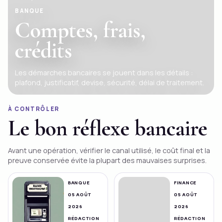
BANQUE
Comptes, frais,
crédits
Les démarches bancaires se jouent dans les détails :
plafond, justificatif, devise, sécurité, délai de traitement.
À CONTRÔLER
Le bon réflexe bancaire
Avant une opération, vérifier le canal utilisé, le coût final et la
preuve conservée évite la plupart des mauvaises surprises.
BANQUE
FINANCE
05 AOÛT
05 AOÛT
2026
2026
RÉDACTION
RÉDACTION