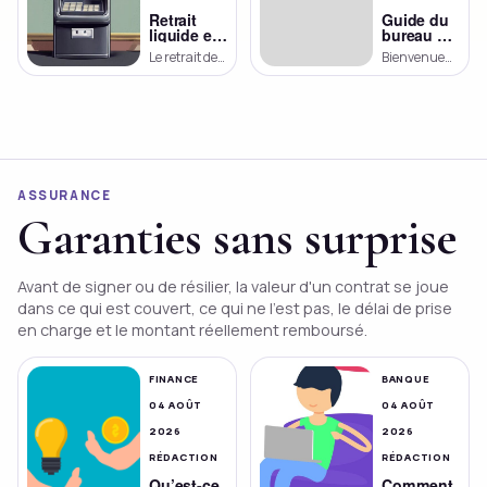
Retrait
Guide du
liquide en
bureau de
banque :
change à
Le retrait de
Bienvenue
comment
Besançon
liquidité en
dans cet
ça se
: où
banque est
article dédié
passe ?
échanger
une
votre
aux bureaux
argent en
opération
de change à
toute
courante et
Besançon. Si
simplicité
nécessaire
vous êtes en
pour de
visite dans
ASSURANCE
nombreux
cette belle
clients. Que
ville […]
Garanties sans surprise
ce soit au […]
Avant de signer ou de résilier, la valeur d'un contrat se joue
dans ce qui est couvert, ce qui ne l'est pas, le délai de prise
en charge et le montant réellement remboursé.
FINANCE
BANQUE
04 AOÛT
04 AOÛT
2026
2026
RÉDACTION
RÉDACTION
Qu’est-ce
Comment