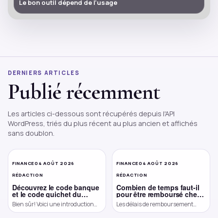
Le bon outil dépend de l'usage
DERNIERS ARTICLES
Publié récemment
Les articles ci-dessous sont récupérés depuis l'API
WordPress, triés du plus récent au plus ancien et affichés
sans doublon.
FINANCE
04 AOÛT 2026
FINANCE
04 AOÛT 2026
RÉDACTION
RÉDACTION
Découvrez le code banque
Combien de temps faut-il
et le code guichet du
pour être remboursé chez
Crédit Mutuel pour gérer
Leroy Merlin ?
Bien sûr! Voici une introduction
Les délais de remboursement
vos opérations en toute
généraliste sur le sujet “code
chez Leroy Merlin Leroy Merlin est
simplicité