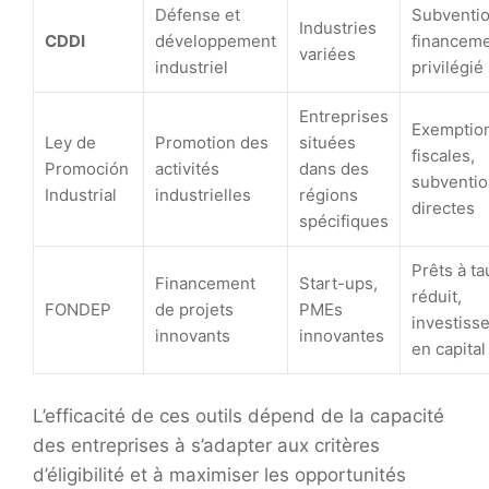
Défense et
Subventio
Industries
CDDI
développement
financem
variées
industriel
privilégié
Entreprises
Exemptio
Ley de
Promotion des
situées
fiscales,
Promoción
activités
dans des
subventi
Industrial
industrielles
régions
directes
spécifiques
Prêts à ta
Financement
Start-ups,
réduit,
FONDEP
de projets
PMEs
investiss
innovants
innovantes
en capital
L’efficacité de ces outils dépend de la capacité
des entreprises à s’adapter aux critères
d’éligibilité et à maximiser les opportunités