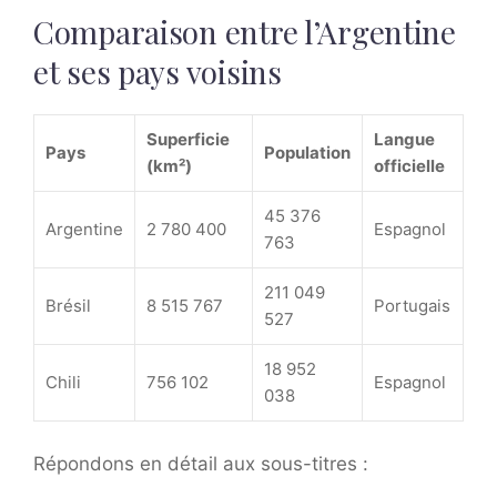
Comparaison entre l’Argentine
et ses pays voisins
Superficie
Langue
Pays
Population
(km²)
officielle
45 376
Argentine
2 780 400
Espagnol
763
211 049
Brésil
8 515 767
Portugais
527
18 952
Chili
756 102
Espagnol
038
Répondons en détail aux sous-titres :