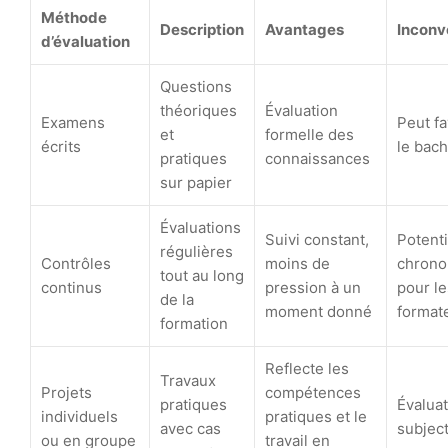
Méthode
Description
Avantages
Inconv
d’évaluation
Questions
théoriques
Évaluation
Examens
Peut fa
et
formelle des
écrits
le bac
pratiques
connaissances
sur papier
Évaluations
Suivi constant,
Potent
régulières
Contrôles
moins de
chron
tout au long
continus
pression à un
pour le
de la
moment donné
format
formation
Reflecte les
Travaux
Projets
compétences
pratiques
Évaluat
individuels
pratiques et le
avec cas
subjec
ou en groupe
travail en