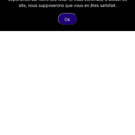
Assurance
site, nous supposerons que vous en êtes satisfait.
Banque
Ok
Business
Finance
Suivez-nous
Twitter
Dribbble
Facebook
Linkedin
Copyright © Anousdevoir.com Tous droits réservés.
Mentions légales