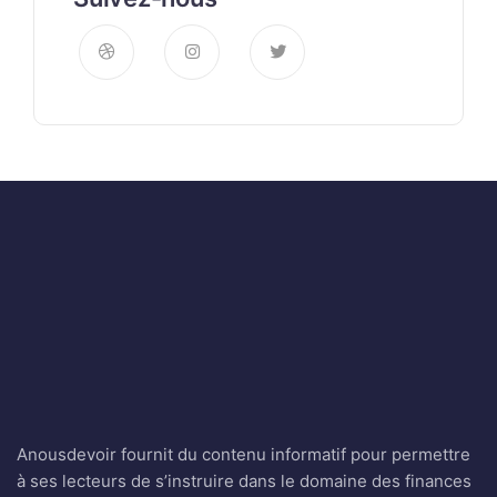
Anousdevoir fournit du contenu informatif pour permettre
à ses lecteurs de s’instruire dans le domaine des finances
et celui des affaires. Le blog veut ainsi permettre à la
majorité d’entre eux de pouvoir contrôler leurs finances et
leurs projets.