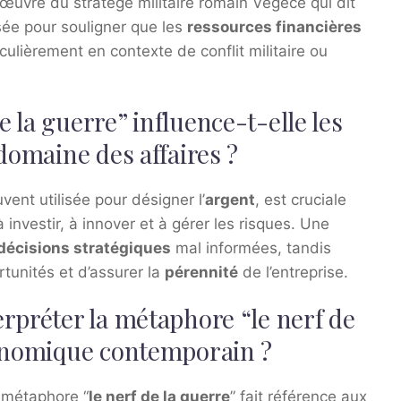
l’œuvre du stratège militaire romain Végèce qui dit
ilisée pour souligner que les
ressources financières
lièrement en contexte de conflit militaire ou
 la guerre” influence-t-elle les
domaine des affaires ?
vent utilisée pour désigner l’
argent
, est cruciale
 investir, à innover et à gérer les risques. Une
décisions stratégiques
mal informées, tandis
tunités et d’assurer la
pérennité
de l’entreprise.
rpréter la métaphore “le nerf de
conomique contemporain ?
 métaphore “
le nerf de la guerre
” fait référence aux