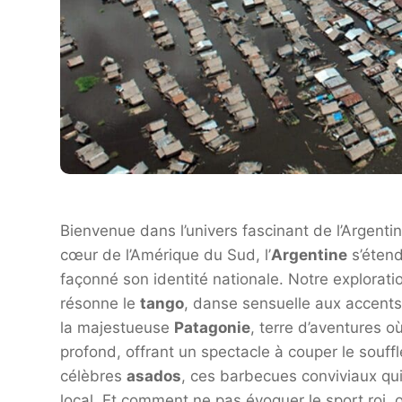
Bienvenue dans l’univers fascinant de l’Argenti
cœur de l’Amérique du Sud, l’
Argentine
s’étend
façonné son identité nationale. Notre explorat
résonne le
tango
, danse sensuelle aux accent
la majestueuse
Patagonie
, terre d’aventures o
profond, offrant un spectacle à couper le souffl
célèbres
asados
, ces barbecues conviviaux qui
local. Et comment ne pas évoquer le sport roi, 