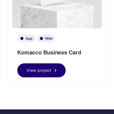
App
Web
Komacco Business Card
View project