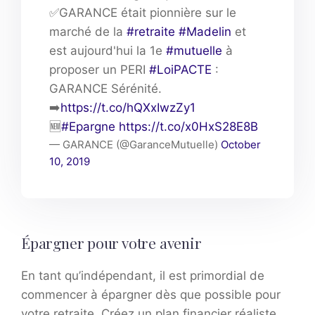
✅GARANCE était pionnière sur le
marché de la
#retraite
#Madelin
et
est aujourd'hui la 1e
#mutuelle
à
proposer un PERI
#LoiPACTE
:
GARANCE Sérénité.
➡️
https://t.co/hQXxIwzZy1
🆕
#Epargne
https://t.co/x0HxS28E8B
— GARANCE (@GaranceMutuelle)
October
10, 2019
Épargner pour votre avenir
En tant qu’indépendant, il est primordial de
commencer à épargner dès que possible pour
votre retraite. Créez un plan financier réaliste