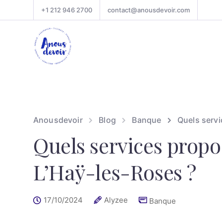
+1 212 946 2700
contact@anousdevoir.com
Anousdevoir
Blog
Banque
Quels servi
Quels services propos
L’Haÿ-les-Roses ?
17/10/2024
Alyzee
Banque