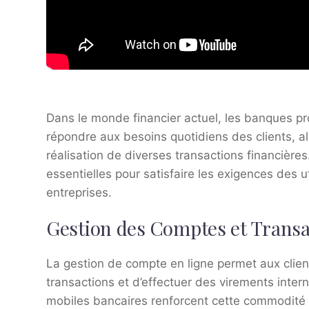
Dans le monde financier actuel, les banques pr
répondre aux besoins quotidiens des clients, al
réalisation de diverses transactions financières. 
essentielles pour satisfaire les exigences des ut
entreprises.
Gestion des Comptes et Transa
La gestion de compte en ligne permet aux client
transactions et d’effectuer des virements inte
mobiles bancaires renforcent cette commodité 